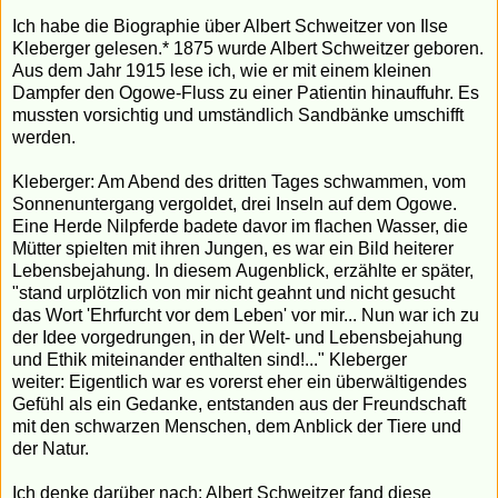
Ich habe die Biographie über Albert Schweitzer von Ilse
Kleberger gelesen.* 1875 wurde Albert Schweitzer geboren.
Aus dem Jahr 1915 lese ich, wie er mit einem kleinen
Dampfer den Ogowe-Fluss zu einer Patientin hinauffuhr. Es
mussten vorsichtig und umständlich Sandbänke umschifft
werden.
Kleberger: Am Abend des dritten Tages schwammen, vom
Sonnenuntergang vergoldet, drei Inseln auf dem Ogowe.
Eine Herde Nilpferde badete davor im flachen Wasser, die
Mütter spielten mit ihren Jungen, es war ein Bild heiterer
Lebensbejahung. In diesem Augenblick, erzählte er später,
"stand urplötzlich von mir nicht geahnt und nicht gesucht
das Wort 'Ehrfurcht vor dem Leben' vor mir... Nun war ich zu
der Idee vorgedrungen, in der Welt- und Lebensbejahung
und Ethik miteinander enthalten sind!..." Kleberger
weiter: Eigentlich war es vorerst eher ein überwältigendes
Gefühl als ein Gedanke, entstanden aus der Freundschaft
mit den schwarzen Menschen, dem Anblick der Tiere und
der Natur.
Ich denke darüber nach: Albert Schweitzer fand diese