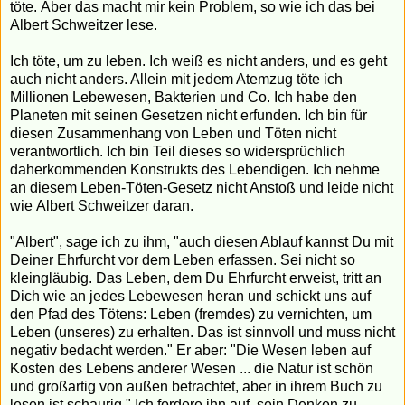
töte. Aber das macht mir kein Problem, so wie ich das bei
Albert Schweitzer lese.
Ich töte, um zu leben. Ich weiß es nicht anders, und es geht
auch nicht anders. Allein mit jedem Atemzug töte ich
Millionen Lebewesen, Bakterien und Co. Ich habe den
Planeten mit seinen Gesetzen nicht erfunden. Ich bin für
diesen Zusammenhang von Leben und Töten nicht
verantwortlich. Ich bin Teil dieses so widersprüchlich
daherkommenden Konstrukts des Lebendigen. Ich nehme
an diesem Leben-Töten-Gesetz nicht Anstoß und leide nicht
wie Albert Schweitzer daran.
"Albert", sage ich zu ihm, "auch diesen Ablauf kannst Du mit
Deiner Ehrfurcht vor dem Leben erfassen. Sei nicht so
kleingläubig. Das Leben, dem Du Ehrfurcht erweist, tritt an
Dich wie an jedes Lebewesen heran und schickt uns auf
den Pfad des Tötens: Leben (fremdes) zu vernichten, um
Leben (unseres) zu erhalten. Das ist sinnvoll und muss nicht
negativ bedacht werden." Er aber: "Die Wesen leben auf
Kosten des Lebens anderer Wesen ... die Natur ist schön
und großartig von außen betrachtet, aber in ihrem Buch zu
lesen ist schaurig." Ich fordere ihn auf, sein Denken zu